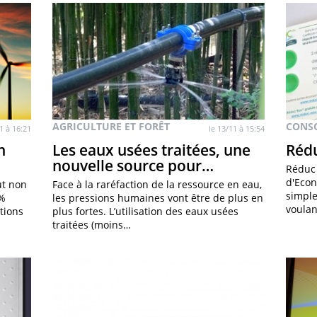
AGRICULTURE ET FORÊT
CONS
1 à 16:21
le 13/11 à 15:54
n
Les eaux usées traitées, une
Réd
nouvelle source pour…
Réduc 
d'Econ
ut non
Face à la raréfaction de la ressource en eau,
simple
0%
les pressions humaines vont être de plus en
voulan
tions
plus fortes. L’utilisation des eaux usées
traitées (moins…