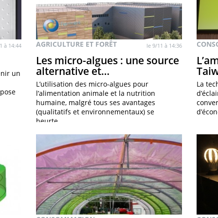
AGRICULTURE ET FORÊT
CONS
11 à 14:44
le 9/11 à 14:36
Les micro-algues : une source
L’am
alternative et…
Tai
enir un
L’utilisation des micro-algues pour
La tec
opose
l’alimentation animale et la nutrition
d’écla
humaine, malgré tous ses avantages
conver
(qualitatifs et environnementaux) se
d’éco
heurte…