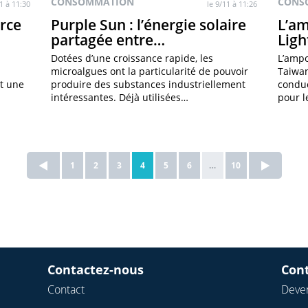
CONSOMMATION
CONS
11 à 11:30
le 9/11 à 11:26
urce
Purple Sun : l’énergie solaire
L’am
partagée entre…
Lig
Dotées d’une croissance rapide, les
L’ampo
microalgues ont la particularité de pouvoir
Taiwan
t une
produire des substances industriellement
conduc
intéressantes. Déjà utilisées…
pour l
1
2
3
4
5
6
…
10
Contactez-nous
Con
Contact
Deven