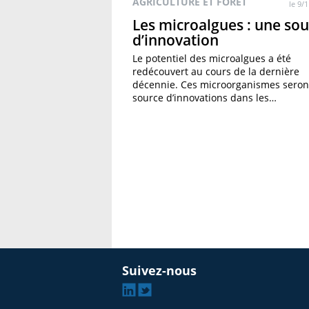
AGRICULTURE ET FORÊT
le 9/
Les microalgues : une so
d’innovation
Le potentiel des microalgues a été
redécouvert au cours de la dernière
décennie. Ces microorganismes seron
source d’innovations dans les…
«
»
Suivez-nous
Linkedin
Twitter