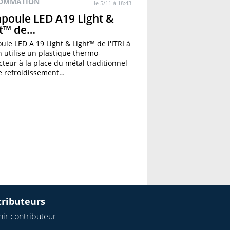
OMMATION
le 5/11 à 18:43
poule LED A19 Light &
ht™ de…
ule LED A 19 Light & Light™ de l'ITRI à
 utilise un plastique thermo-
teur à la place du métal traditionnel
e refroidissement…
tributeurs
ir contributeur