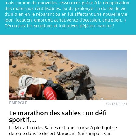
mais comme de nouvelles ressources grâce à la récupération
des matériaux réutilisables, ou de prolonger la durée de vie
d’un bien en le réparant ou en lui affectant une nouvelle vie
(don, location, emprunt, achat/vente d’occasion, entretien…)
Découvrez les solutions et initiatives déjà en marche !
ENERGIE
le 8/12 à 10:23
Le marathon des sables : un défi
sportif,…
Le Marathon des Sables est une course à pied qui se
déroule dans le désert Marocain. Sans impact sur