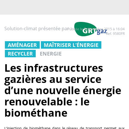
Solution-climat présentée par :
Publiée le 7 décembre 2015 à 16:04
Ref. 9580FR
AMÉNAGER
MAÎTRISER L’ÉNERGIE
RECYCLER
ENERGIE
Les infrastructures
gazières au service
d’une nouvelle énergie
renouvelable : le
biométhane
L’injection de biométhane dans le réseau de transport permet aux