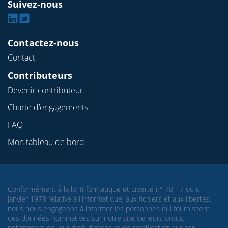
Suivez-nous
Linkedin
Twitter
Contactez-nous
Contact
Contributeurs
Devenir contributeur
Charte d’engagements
FAQ
Mon tableau de bord
Conformément à la loi Informatique et Liberté n° 78-17 du 6
janvier 1978 relative à l'informatique, aux fichiers et aux libertés,
nous nous engageons à informer les personnes qui fournissent
des données nominatives sur notre site de leurs droits,
notamment de leur droit d'accès et de rectification sur ces