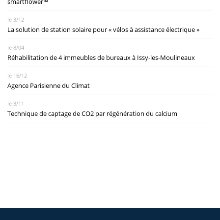
smartflower™
le 3/12
La solution de station solaire pour « vélos à assistance électrique »
le 8/04
Réhabilitation de 4 immeubles de bureaux à Issy-les-Moulineaux
le 16/12
Agence Parisienne du Climat
le 3/11
Technique de captage de CO2 par régénération du calcium