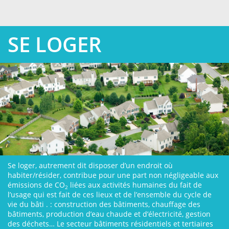
SE LOGER
Se loger, autrement dit disposer d’un endroit où
habiter/résider, contribue pour une part non négligeable aux
émissions de CO
liées aux activités humaines du fait de
2
l’usage qui est fait de ces lieux et de l’ensemble du cycle de
vie du bâti . : construction des bâtiments, chauffage des
bâtiments, production d’eau chaude et d’électricité, gestion
des déchets… Le secteur bâtiments résidentiels et tertiaires