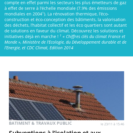
compte en effet parmi les secteurs les plus émetteurs de gaz
à effet de serre à l’échelle mondiale (7.9% des émissions
1
mondiales en 2004
). La rénovation thermique, l’éco-
construction et éco-conception des bâtiments, la valorisation
des déchets, l’habitat collectif et les éco quartiers sont autant
de solutions en faveur du climat. Découvrez les solutions et
1
initiatives déjà en marche !
« Chiffres clés du climat France et
Monde », Ministère de l’Ecologie, du Développement durable et de
l’Energie, et CDC Climat, Edition 2014
BATIMENT & TRAVAUX PUBLIC
le 23/11 à 15:46