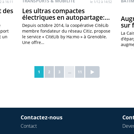
TRANSPORTS & MOBILITÉ
BÂTIM
12 à 16:11
le 1/12 à 14:52
t des
Les ultras compactes
électriques en autopartage:…
Aug
sur 
e
Depuis octobre 2014, la coopérative CitéLib
sport
membre fondateur du réseau Citiz, propose
La Cai
t un
le service « CitéLib by Ha:mo » à Grenoble.
d’épar
Une offre…
augmen
transi
1
2
3
…
11
Contactez-nous
Con
Contact
Deven