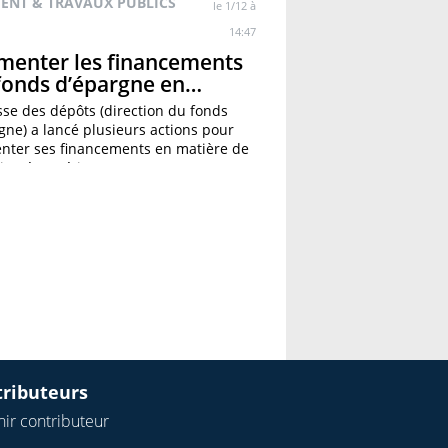
ENT & TRAVAUX PUBLICS
le 1/12 à
14:47
menter les financements
fonds d’épargne en…
sse des dépôts (direction du fonds
gne) a lancé plusieurs actions pour
ter ses financements en matière de
tion énergétique :…
tributeurs
ir contributeur