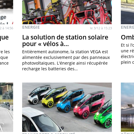
ENERGIE
ENERG
12 à 14:56
le 3/12 à 15:23
que
La solution de station solaire
Omb
pour « vélos à…
Et si 
une ré
e les
Entièrement autonome, la station VEGA est
électr
tique
alimentée exclusivement par des panneaux
plein 
tance
photovoltaïques. L'énergie ainsi récupérée
recharge les batteries des…