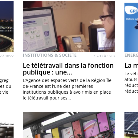
INSTITUTIONS & SOCIÉTÉ
ENERG
12 à 10:22
le 7/12 à 16:07
Le télétravail dans la fonction
La m
publique : une…
Le véh
atouts
greg
L’Agence des espaces verts de la Région Île-
réduct
ves du
de-France est l’une des premières
réduct
e vie
institutions publiques à avoir mis en place
le télétravail pour ses…