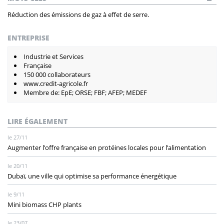
Réduction des émissions de gaz à effet de serre.
ENTREPRISE
Industrie et Services
Française
150 000 collaborateurs
www.credit-agricole.fr
Membre de: EpE; ORSE; FBF; AFEP; MEDEF
LIRE ÉGALEMENT
le 27/11
Augmenter l’offre française en protéines locales pour l’alimentation
le 20/11
Dubaï, une ville qui optimise sa performance énergétique
le 9/11
Mini biomass CHP plants
le 23/07