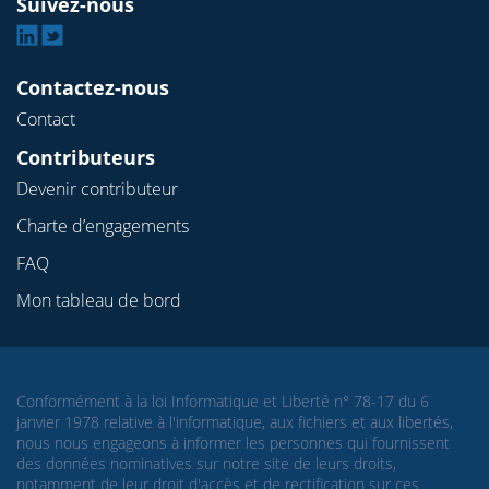
Suivez-nous
Linkedin
Twitter
Contactez-nous
Contact
Contributeurs
Devenir contributeur
Charte d’engagements
FAQ
Mon tableau de bord
Conformément à la loi Informatique et Liberté n° 78-17 du 6
janvier 1978 relative à l'informatique, aux fichiers et aux libertés,
nous nous engageons à informer les personnes qui fournissent
des données nominatives sur notre site de leurs droits,
notamment de leur droit d'accès et de rectification sur ces