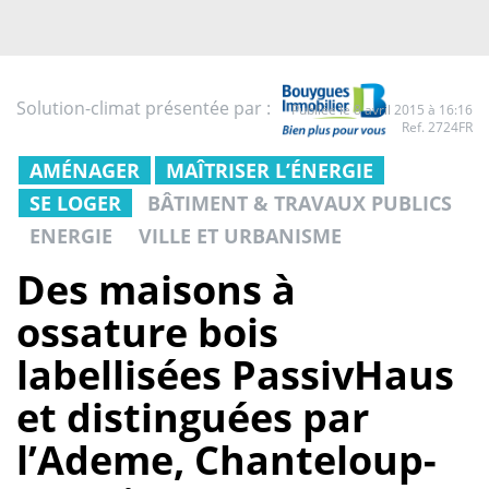
Solution-climat présentée par :
Publiée le 8 avril 2015 à 16:16
Ref. 2724FR
AMÉNAGER
MAÎTRISER L’ÉNERGIE
SE LOGER
BÂTIMENT & TRAVAUX PUBLICS
ENERGIE
VILLE ET URBANISME
Des maisons à
ossature bois
labellisées PassivHaus
et distinguées par
l’Ademe, Chanteloup-