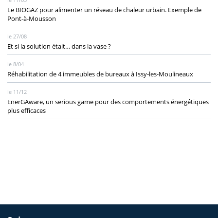
Le BIOGAZ pour alimenter un réseau de chaleur urbain. Exemple de
Pont-à-Mousson
le 27/08
Et si la solution était… dans la vase ?
le 8/04
Réhabilitation de 4 immeubles de bureaux à Issy-les-Moulineaux
le 11/12
EnerGAware, un serious game pour des comportements énergétiques
plus efficaces