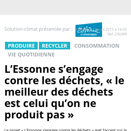
Solution-climat présentée par :
Publiée le 13 avril 2015 à 16:33
Ref. 2503FR
PRODUIRE
RECYCLER
CONSOMMATION
VIE QUOTIDIENNE
L’Essonne s’engage
contre les déchets, « le
meilleur des déchets
est celui qu’on ne
produit pas »
Le projet « L’Essonne s’engage contre les déchets » met l’accent sur la