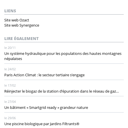
LIENS
Site web Ozact
Site web Synergence
LIRE ÉGALEMENT
le 20/11
Un système hydraulique pour les populations des hautes montagnes
népalaises
le 24/02
Paris Action Climat : le secteur tertiaire s’engage
le 17/02
Réinjecter le biogaz de la station d’épuration dans le réseau de gaz…
le 27/04
Un bâtiment « Smartgrid ready » grandeur nature
le 29/06
Une piscine biologique par Jardins Filtrants®