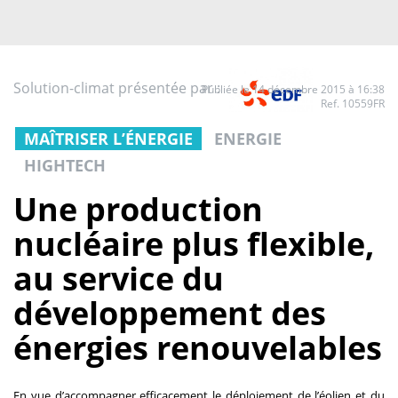
Solution-climat présentée par :
Publiée le 14 décembre 2015 à 16:38
Ref. 10559FR
MAÎTRISER L’ÉNERGIE
ENERGIE
HIGHTECH
Une production
nucléaire plus flexible,
au service du
développement des
énergies renouvelables
En vue d’accompagner efficacement le déploiement de l’éolien et du