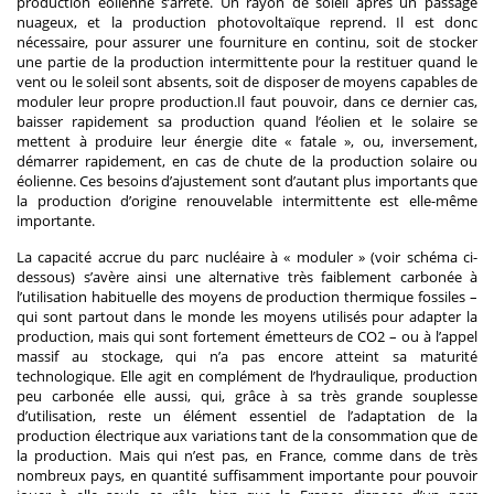
production éolienne s’arrête. Un rayon de soleil après un passage
nuageux, et la production photovoltaïque reprend. Il est donc
nécessaire, pour assurer une fourniture en continu, soit de stocker
une partie de la production intermittente pour la restituer quand le
vent ou le soleil sont absents, soit de disposer de moyens capables de
moduler leur propre production.Il faut pouvoir, dans ce dernier cas,
baisser rapidement sa production quand l’éolien et le solaire se
mettent à produire leur énergie dite « fatale », ou, inversement,
démarrer rapidement, en cas de chute de la production solaire ou
éolienne. Ces besoins d’ajustement sont d’autant plus importants que
la production d’origine renouvelable intermittente est elle-même
importante.
La capacité accrue du parc nucléaire à « moduler » (voir schéma ci-
dessous) s’avère ainsi une alternative très faiblement carbonée à
l’utilisation habituelle des moyens de production thermique fossiles –
qui sont partout dans le monde les moyens utilisés pour adapter la
production, mais qui sont fortement émetteurs de CO2 – ou à l’appel
massif au stockage, qui n’a pas encore atteint sa maturité
technologique. Elle agit en complément de l’hydraulique, production
peu carbonée elle aussi, qui, grâce à sa très grande souplesse
d’utilisation, reste un élément essentiel de l’adaptation de la
production électrique aux variations tant de la consommation que de
la production. Mais qui n’est pas, en France, comme dans de très
nombreux pays, en quantité suffisamment importante pour pouvoir