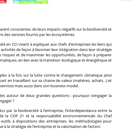
arent conscientes de leurs impacts négatifs sur la biodiversité et
s des services fournis par les écosys­tèmes.
té en CCI visent à expliquer aux chefs d’entreprises les liens qui
s activités de façon à favoriser leur intégration dans leur stratégie
les risques et de maximiser les opportunités, de façon à préparer
matiques, en lien avec la transition écologique et énergétique et
les à la fois sur la lutte contre le changement clima­tique ainsi
part en travaillant sur sa chaine de valeur (matières, achats…) et
 services mais aussi dans son business model.
urées autour de deux grandes questions : pourquoi s’engager la
engager ?
us par la biodiversité à l’entreprise, l’interdépendance entre la
 de la COP 21 et la responsabilité environnementale du Chef
 outils à dispositions des entreprises, les méthodologies pour
e à la stratégie de l’entreprise et la valorisation de l’action.