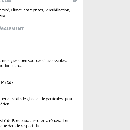
-CLÉS
rsité, Climat, entreprises, Sensibilisation,
ons
 ÉGALEMENT
chnologies open sources et accessibles à
bution d’un…
0
n MyCity
quer au voile de glace et de particules qu’un
 aérien…
sité de Bordeaux : assurer la rénovation
que dans le respect du…