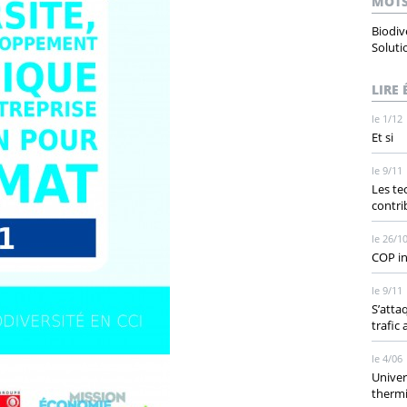
MOTS
Biodive
Soluti
LIRE
le 1/12
Et si
le 9/11
Les te
contri
le 26/1
COP i
le 9/11
S’atta
trafic
le 4/06
Univer
thermi