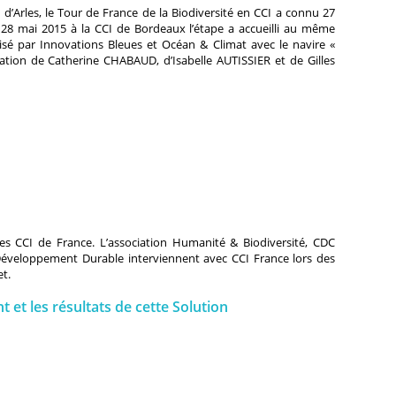
 d’Arles, le Tour de France de la Biodiversité en CCI a connu 27
e 28 mai 2015 à la CCI de Bordeaux l’étape a accueilli au même
é par Innovations Bleues et Océan & Climat avec le navire «
ipation de Catherine CHABAUD, d’Isabelle AUTISSIER et de Gilles
les CCI de France. L’association Humanité & Biodiversité, CDC
 Développement Durable interviennent avec CCI France lors des
et.
nt et les résultats de cette Solution