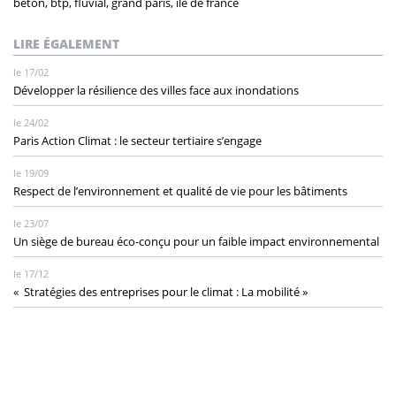
béton, btp, fluvial, grand paris, ile de france
LIRE ÉGALEMENT
le 17/02
Développer la résilience des villes face aux inondations
le 24/02
Paris Action Climat : le secteur tertiaire s’engage
le 19/09
Respect de l’environnement et qualité de vie pour les bâtiments
le 23/07
Un siège de bureau éco-conçu pour un faible impact environnemental
le 17/12
« Stratégies des entreprises pour le climat : La mobilité »