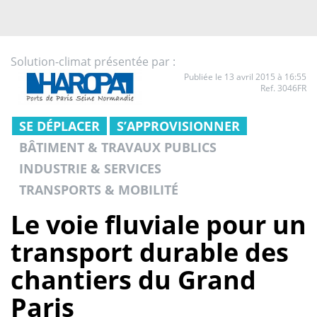
Solution-climat présentée par :
Publiée le 13 avril 2015 à 16:55
Ref. 3046FR
SE DÉPLACER
S’APPROVISIONNER
BÂTIMENT & TRAVAUX PUBLICS
INDUSTRIE & SERVICES
TRANSPORTS & MOBILITÉ
Le voie fluviale pour un
transport durable des
chantiers du Grand
Paris