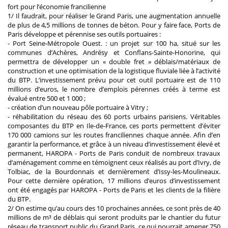
fort pour l’économie francilienne
1/ Il faudrait, pour réaliser le Grand Paris, une augmentation annuelle
de plus de 4,5 millions de tonnes de béton. Pour y faire face, Ports de
Paris développe et pérennise ses outils portuaires :
- Port Seine-Métropole Ouest. : un projet sur 100 ha, situé sur les
communes d’Achères, Andrésy et Conflans-Sainte-Honorine, qui
permettra de développer un « double fret » déblais/matériaux de
construction et une optimisation de la logistique fluviale liée à l’activité
du BTP. L’investissement prévu pour cet outil portuaire est de 110
millions d’euros, le nombre d’emplois pérennes créés à terme est
évalué entre 500 et 1 000 ;
- création d’un nouveau pôle portuaire à Vitry ;
- réhabilitation du réseau des 60 ports urbains parisiens. Véritables
composantes du BTP en Ile-de-France, ces ports permettent d’éviter
170 000 camions sur les routes franciliennes chaque année. Afin d’en
garantir la performance, et grâce à un niveau d’investissement élevé et
permanent, HAROPA - Ports de Paris conduit de nombreux travaux
d’aménagement comme en témoignent ceux réalisés au port d’Ivry, de
Tolbiac, de la Bourdonnais et dernièrement d’Issy-les-Moulineaux.
Pour cette dernière opération, 17 millions d’euros d’investissement
ont été engagés par HAROPA - Ports de Paris et les clients de la filière
du BTP.
2/ On estime qu’au cours des 10 prochaines années, ce sont près de 40
millions de m³ de déblais qui seront produits par le chantier du futur
réseau de transport public du Grand Paris, ce qui pourrait amener 750