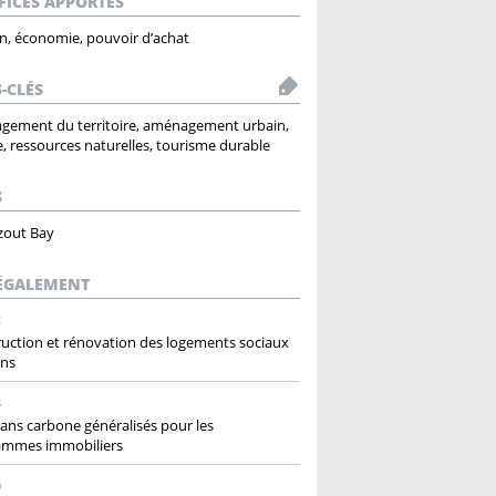
FICES APPORTÉS
n, économie, pouvoir d’achat
-CLÉS
gement du territoire, aménagement urbain,
e, ressources naturelles, tourisme durable
S
zout Bay
 ÉGALEMENT
2
uction et rénovation des logements sociaux
ens
8
lans carbone généralisés pour les
ammes immobiliers
0