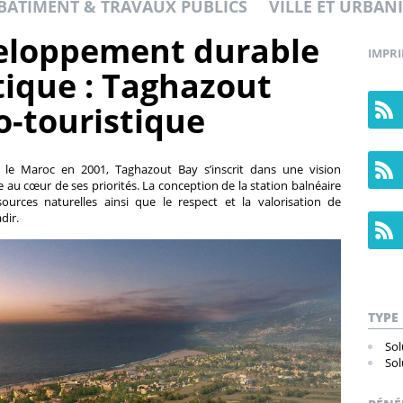
BÂTIMENT & TRAVAUX PUBLICS
VILLE ET URBAN
veloppement durable
IMPR
stique : Taghazout
o-touristique
 le Maroc en 2001, Taghazout Bay s’inscrit dans une vision
au cœur de ses priorités. La conception de la station balnéaire
urces naturelles ainsi que le respect et la valorisation de
dir.
TYPE
Sol
Sol