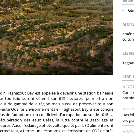
BÉNÉ
Gai
MOTS
aména
cultur
LIEN
Tagha
LIRE
le 15/1
Constr
adir, Taghazout Bay est appelée à devenir une station balnéaire
parisi
e touristique, qui s’étend sur 615 hectares, permettra non
aut de gamme de la région mais aussi, de préserver tout son
 (Haute Qualité Environnementale), Taghazout Bay a été conçue
le 26/0
us de l’adoption d’un coefficient d’occupation au sol de 10 %, la
Des bi
cupération des eaux usées, la lutte contre le gaspillage et
progr
ropres. Aussi, l’éclairage photovoltaïque et par LED alimenteront
 permettant, à terme, une économie en émissions de CO2 de près
le 30/1