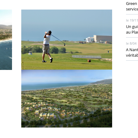
Green 
servic
le 19/1
Un gui
au Pla
le 8/04
A Nant
vérita