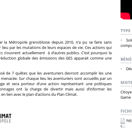
TYPE
Sol
r la Métropole grenobloise depuis 2010, n’a pu se faire sans
compo
lieu par les mutations de leurs espaces de vie. Ces actions qui
s s’ouvrent actuellement à d’autres publics. C’est pourquoi la
la réduction globale des émissions des GES apparait comme une
BÉNÉ
Dév
é de 7 quêtes que les aventuriers devront accomplir les une
 menacée. Sur chaque lieu les aventuriers sont accueillis par un
MOTS
ge et sera porteur d’une action représentant une politiques
nnages ont la charge de divertir mais aussi d’informer les
Citoye
 en lien avec le plan d’actions du Plan Climat.
Game
FICHI
ht
c…