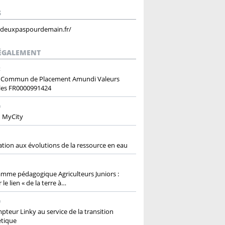
S
/deuxpaspourdemain.fr/
 ÉGALEMENT
2
 Commun de Placement Amundi Valeurs
les FR0000991424
0
n MyCity
tion aux évolutions de la ressource en eau
1
mme pédagogique Agriculteurs Juniors :
 le lien « de la terre à…
0
pteur Linky au service de la transition
étique