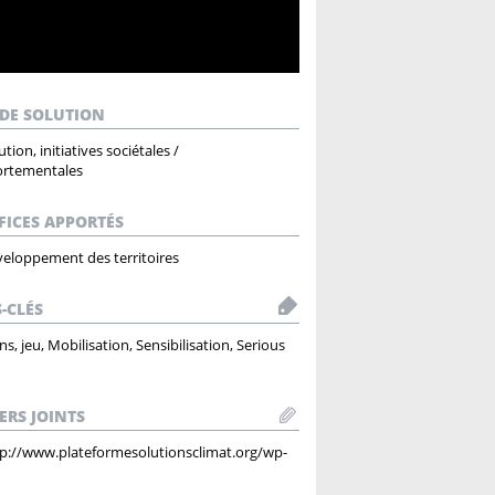
 DE SOLUTION
ution, initiatives sociétales /
rtementales
FICES APPORTÉS
eloppement des territoires
-CLÉS
ns, jeu, Mobilisation, Sensibilisation, Serious
ERS JOINTS
tp://www.plateformesolutionsclimat.org/wp-