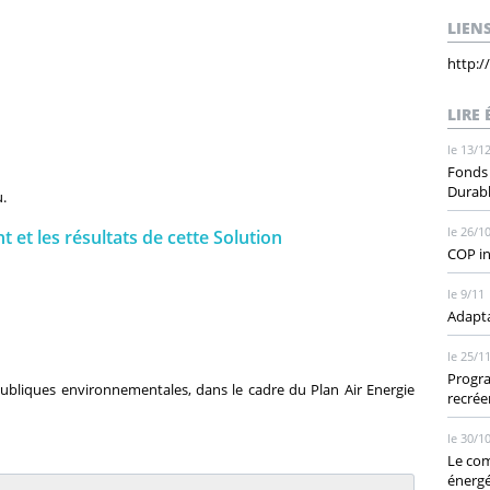
LIEN
http:/
LIRE
le 13/1
Fonds
Durab
.
le 26/1
nt et les résultats de cette Solution
COP i
le 9/11
Adapta
le 25/1
Progra
publiques environnementales, dans le cadre du Plan Air Energie
recréer
le 30/1
Le com
énerg