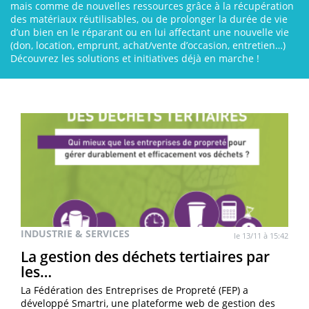
mais comme de nouvelles ressources grâce à la récupération
des matériaux réutilisables, ou de prolonger la durée de vie
d’un bien en le réparant ou en lui affectant une nouvelle vie
(don, location, emprunt, achat/vente d’occasion, entretien…)
Découvrez les solutions et initiatives déjà en marche !
INDUSTRIE & SERVICES
le 13/11 à 15:42
La gestion des déchets tertiaires par
les…
La Fédération des Entreprises de Propreté (FEP) a
développé Smartri, une plateforme web de gestion des