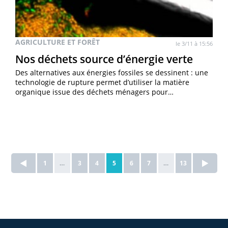
AGRICULTURE ET FORÊT
le 3/11 à 15:56
Nos déchets source d’énergie verte
Des alternatives aux énergies fossiles se dessinent : une
technologie de rupture permet d’utiliser la matière
organique issue des déchets ménagers pour…
1
…
3
4
5
6
7
…
13