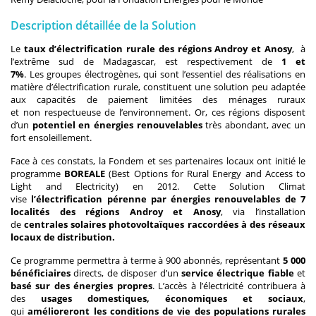
Description détaillée de la Solution
Le
taux d’électrification rurale des régions Androy et Anosy
, à
l’extrême sud de Madagascar, est respectivement de
1 et
7%
. Les groupes électrogènes, qui sont l’essentiel des réalisations en
matière d’électrification rurale,
constituent
une solution peu adaptée
aux capacités de paiement limitées des ménages ruraux
et non respectueuse de l’environnement.
Or, ces régions disposent
d’un
potentiel en énergies renouvelables
très abondant, avec un
fort ensoleillement.
Face à ces constats, la Fondem et ses partenaires locaux ont initié le
programme
BOREALE
(Best Options for Rural Energy and Access to
Light and Electricity) en 2012. Cette Solution Climat
vise
l’électrification pérenne par énergies renouvelables de 7
localités des régions Androy et Anosy
, via l’installation
de
centrales solaires photovoltaïques raccordées à des réseaux
locaux de distribution.
Ce programme permettra à terme à 900 abonnés, représentant
5 000
bénéficiaires
directs, de disposer d’un
service électrique fiable
et
basé sur des énergies propres
. L’accès à l’électricité contribuera à
des
usages domestiques, économiques et sociaux
,
qui
amélioreront les conditions de vie des populations rurales