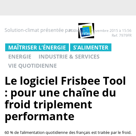
Solution-climat présentée par :
Publiée le 13 novembre 2015 à 15:56
Ref. 7979FR
MAÎTRISER L’ÉNERGIE
S’ALIMENTER
ENERGIE
INDUSTRIE & SERVICES
VIE QUOTIDIENNE
Le logiciel Frisbee Tool
: pour une chaîne du
froid triplement
performante
60 % de l’alimentation quotidienne des français est traitée par le froid.