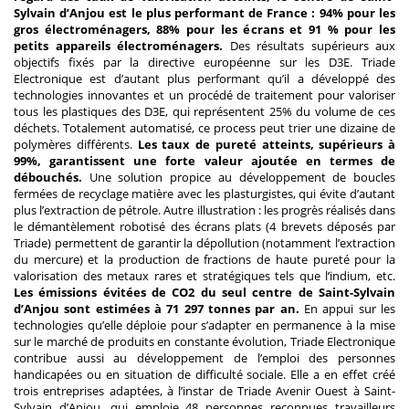
Sylvain d’Anjou est le plus performant de France : 94% pour les
gros électroménagers, 88% pour les écrans et 91 % pour les
petits appareils électroménagers.
Des résultats supérieurs aux
objectifs fixés par la directive européenne sur les D3E. Triade
Electronique est d’autant plus performant qu’il a développé des
technologies innovantes et un procédé de traitement pour valoriser
tous les plastiques des D3E, qui représentent 25% du volume de ces
déchets. Totalement automatisé, ce process peut trier une dizaine de
polymères différents.
Les taux de pureté atteints, supérieurs à
99%, garantissent une forte valeur ajoutée en termes de
débouchés.
Une solution propice au développement de boucles
fermées de recyclage matière avec les plasturgistes, qui évite d’autant
plus l’extraction de pétrole. Autre illustration : les progrès réalisés dans
le démantèlement robotisé des écrans plats (4 brevets déposés par
Triade) permettent de garantir la dépollution (notamment l’extraction
du mercure) et la production de fractions de haute pureté pour la
valorisation des metaux rares et stratégiques tels que l’indium, etc.
Les émissions évitées de CO2 du seul centre de Saint-Sylvain
d’Anjou sont estimées à 71 297 tonnes par an.
En appui sur les
technologies qu’elle déploie pour s’adapter en permanence à la mise
sur le marché de produits en constante évolution, Triade Electronique
contribue aussi au développement de l’emploi des personnes
handicapées ou en situation de difficulté sociale. Elle a en effet créé
trois entreprises adaptées, à l’instar de Triade Avenir Ouest à Saint-
Sylvain d’Anjou, qui emploie 48 personnes reconnues travailleurs