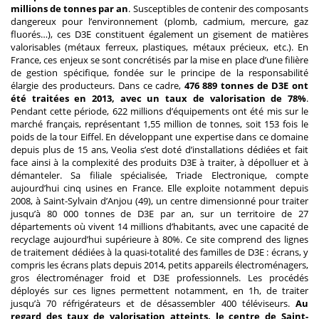
millions de tonnes par an
. Susceptibles de contenir des composants
dangereux pour l’environnement (plomb, cadmium, mercure, gaz
fluorés…), ces D3E constituent également un gisement de matières
valorisables (métaux ferreux, plastiques, métaux précieux, etc.). En
France, ces enjeux se sont concrétisés par la mise en place d’une filière
de gestion spécifique, fondée sur le principe de la responsabilité
élargie des producteurs. Dans ce cadre,
476 889 tonnes de D3E ont
été traitées en 2013, avec un taux de valorisation de 78%
.
Pendant cette période, 622 millions d’équipements ont été mis sur le
marché français, représentant 1,55 million de tonnes, soit 153 fois le
poids de la tour Eiffel. En développant une expertise dans ce domaine
depuis plus de 15 ans, Veolia s’est doté d’installations dédiées et fait
face ainsi à la complexité des produits D3E à traiter, à dépolluer et à
démanteler. Sa filiale spécialisée, Triade Electronique, compte
aujourd’hui cinq usines en France. Elle exploite notamment depuis
2008, à Saint-Sylvain d’Anjou (49), un centre dimensionné pour traiter
jusqu’à 80 000 tonnes de D3E par an, sur un territoire de 27
départements où vivent 14 millions d’habitants, avec une capacité de
recyclage aujourd’hui supérieure à 80%. Ce site comprend des lignes
de traitement dédiées à la quasi-totalité des familles de D3E : écrans, y
compris les écrans plats depuis 2014, petits appareils électroménagers,
gros électroménager froid et D3E professionnels. Les procédés
déployés sur ces lignes permettent notamment, en 1h, de traiter
jusqu’à 70 réfrigérateurs et de désassembler 400 téléviseurs.
Au
regard des taux de valorisation atteints, le centre de Saint-