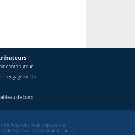
tributeurs
ir contributeur
te d’engagements
tableau de bord
aux libertés, nous nous engageons à
roit d'accès et de rectification sur ces