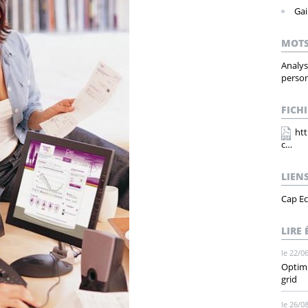
Gai
MOTS
Analys
person
FICHI
ht
c…
LIEN
Cap E
LIRE
le 22/0
Optimi
grid
le 26/0