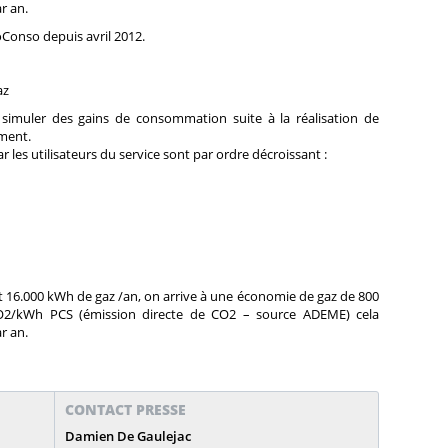
r an.
coConso depuis avril 2012.
az
e simuler des gains de consommation suite à la réalisation de
ement.
r les utilisateurs du service sont par ordre décroissant :
.000 kWh de gaz /an, on arrive à une économie de gaz de 800
2/kWh PCS (émission directe de CO2 – source ADEME) cela
r an.
CONTACT PRESSE
Damien De Gaulejac