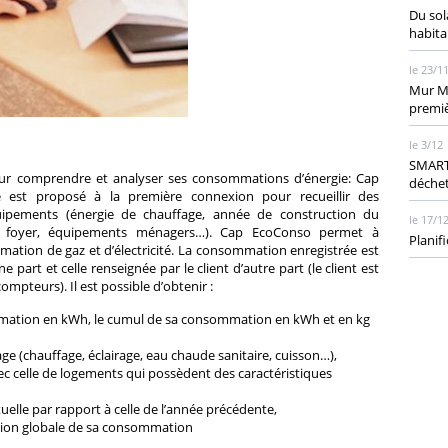
Du sol
habita
le 23/1
Mur Mu
premiè
le 3/12
SMART 
ur comprendre et analyser ses consommations d’énergie: Cap
déchet
re est proposé à la première connexion pour recueillir des
ipements (énergie de chauffage, année de construction du
le 17/1
 foyer, équipements ménagers…). Cap EcoConso permet à
Planif
ommation de gaz et d’électricité. La consommation enregistrée est
e part et celle renseignée par le client d’autre part (le client est
mpteurs). Il est possible d’obtenir :
mmation en kWh, le cumul de sa consommation en kWh et en kg
 (chauffage, éclairage, eau chaude sanitaire, cuisson…),
celle de logements qui possèdent des caractéristiques
lle par rapport à celle de l’année précédente,
ision globale de sa consommation