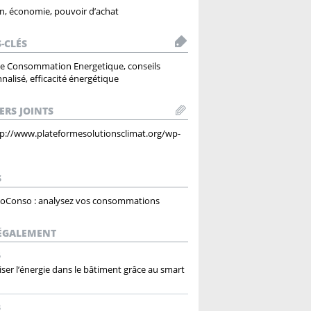
n, économie, pouvoir d’achat
-CLÉS
e Consommation Energetique, conseils
nalisé, efficacité énergétique
ERS JOINTS
tp://www.plateformesolutionsclimat.org/wp-
S
coConso : analysez vos consommations
 ÉGALEMENT
6
ser l’énergie dans le bâtiment grâce au smart
8