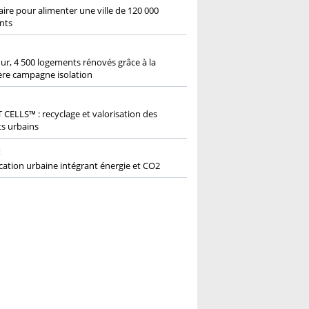
aire pour alimenter une ville de 120 000
nts
1
r, 4 500 logements rénovés grâce à la
re campagne isolation
CELLS™ : recyclage et valorisation des
s urbains
2
ication urbaine intégrant énergie et CO2