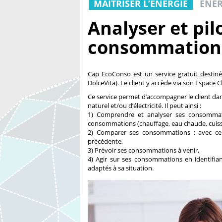
MAÎTRISER L’ÉNERGIE
ENER
Analyser et pil
consommations
Cap EcoConso est un service gratuit destin
DolceVita). Le client y accède via son Espace Cl
Ce service permet d’accompagner le client da
naturel et/ou d’électricité. Il peut ainsi :
1) Comprendre et analyser ses consommati
consommations (chauffage, eau chaude, cuisso
2) Comparer ses consommations : avec celle
précédente,
3) Prévoir ses consommations à venir,
4) Agir sur ses consommations en identifian
adaptés à sa situation.