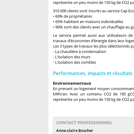
représente un peu moins de 150 kg de CO2 pa
310 000 clients sont inscrits au service Cap E
• 60% de propriétaires
• 65% habitent en maisons individuelles
• 90% sont des clients avec un chauffage au g
Le service permet aussi aux utilisateurs d
travaux d’économies d’énergie dans leur log
Les 3 types de travaux les plus sélectionnés pa
- La chaudière à condensation
- L’isolation des murs
- L’isolation des combles
Performances, impacts et résultats
Environnementaux
En prenant un logement moyen consommant 16
kWh/an. Avec un contenu CO2 de 185 gCO
représente un peu moins de 150 kg de CO2 pa
CONTACT PROFESSIONNEL
Anne-claire Boscher