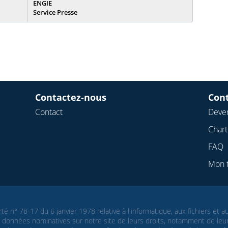
ENGIE
Service Presse
Contactez-nous
Con
Contact
Deven
Char
FAQ
Mon 
té n° 78-17 du 6 janvier 1978 relative à l'informatique, aux fichiers et 
données nominatives sur notre site de leurs droits, notamment de leur d