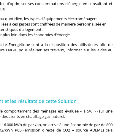
ible d’optimiser ses consommations d’énergie en consultant et
que.
r au quotidien, les types d’équipements électroménagers
liées à ces gestes sont chiffrées de manière personnalisée en
téristiques du logement.
er plus loin dans les économies d’énergie.
cacité Energétique sont à la disposition des utilisateurs afin de
eurs ENGIE pour réaliser ses travaux, informer sur les aides au
nt et les résultats de cette Solution
ur le comportement des ménages est évaluée « à 5% » (sur une
 des clients en chauffage gaz naturel.
.000 kWh de gaz /an, on arrive à une économie de gaz de 800
2/kWh PCS (émission directe de CO2 – source ADEME) cela